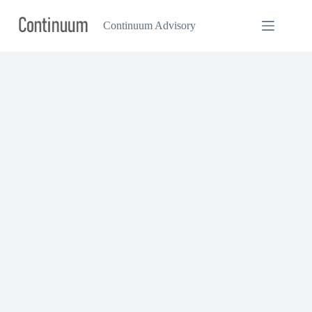
コ
ン
Continuum Advisory
テ
ン
ツ
へ
ス
キ
ッ
プ